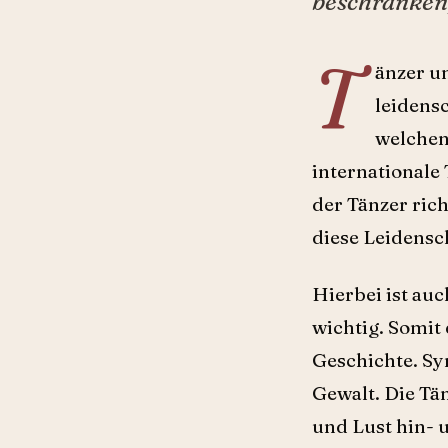
beschränken;
T
änzer u
leidensc
welchen
internationale
der Tänzer ric
diese Leidensc
Hierbei ist au
wichtig. Somit 
Geschichte. Sym
Gewalt. Die Tä
und Lust hin- 