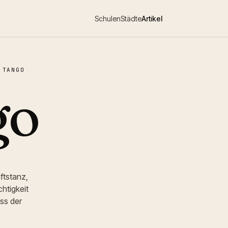
Schulen
Städte
Artikel
 TANGO
go
ftstanz,
htigkeit
ss der