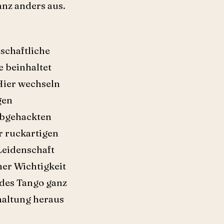
anz anders aus.
schaftliche
e beinhaltet
Hier wechseln
gen
abgehackten
r ruckartigen
Leidenschaft
her Wichtigkeit
 des Tango ganz
haltung heraus