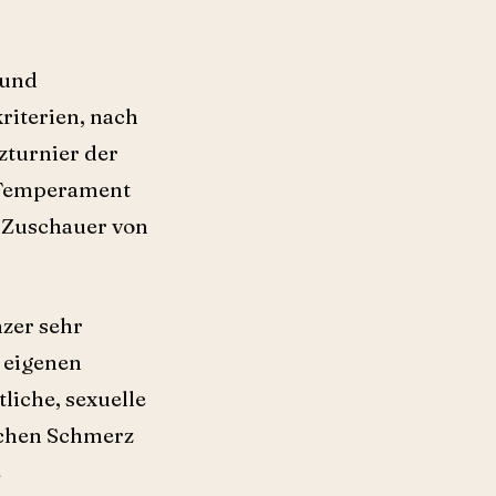
 und
riterien, nach
zturnier der
s Temperament
r Zuschauer von
zer sehr
z eigenen
liche, sexuelle
ischen Schmerz
e