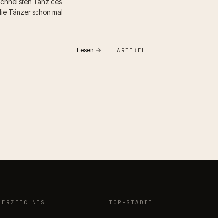
schnellsten Tanz des
die Tänzer schon mal
Lesen →
ARTIKEL
VERZEICHNIS
TOP-STÄDTE