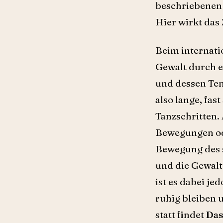
beschriebenen 
Hier wirkt das
Beim internati
Gewalt durch ei
und dessen Te
also lange, fas
Tanzschritten.
Bewegungen ode
Bewegung des s
und die Gewalt
ist es dabei j
ruhig bleiben 
statt findet
Das