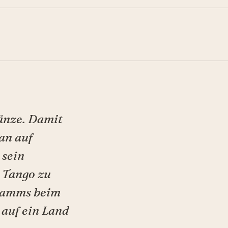
änze. Damit
an auf
 sein
r Tango zu
gramms beim
 auf ein Land