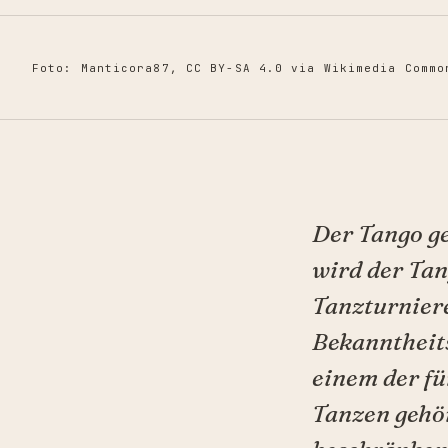
Foto: Manticora87, CC BY-SA 4.0 via Wikimedia Commo
Der Tango g
wird der Tan
Tanzturniere
Bekanntheits
einem der f
Tanzen gehör