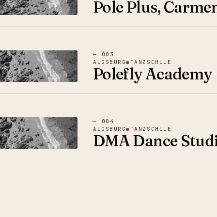
Pole Plus, Carme
—
003
AUGSBURG
●
TANZSCHULE
Polefly Academy
—
004
AUGSBURG
●
TANZSCHULE
DMA Dance Stud