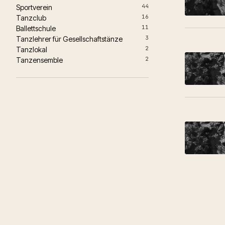
44
Sportverein
16
Tanzclub
11
Ballettschule
3
Tanzlehrer für Gesellschaftstänze
2
Tanzlokal
2
Tanzensemble