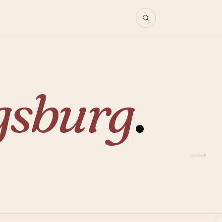
Magazin
gsburg
.