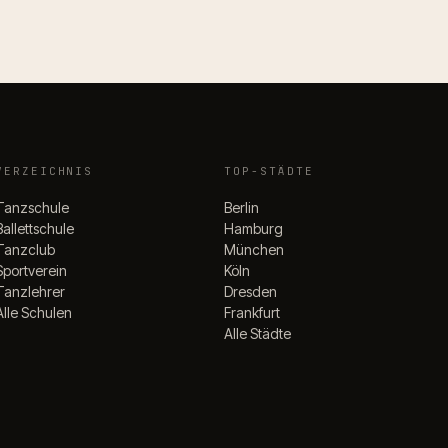
VERZEICHNIS
TOP-STÄDTE
Tanzschule
Berlin
Ballettschule
Hamburg
Tanzclub
München
Sportverein
Köln
Tanzlehrer
Dresden
Alle Schulen
Frankfurt
Alle Städte