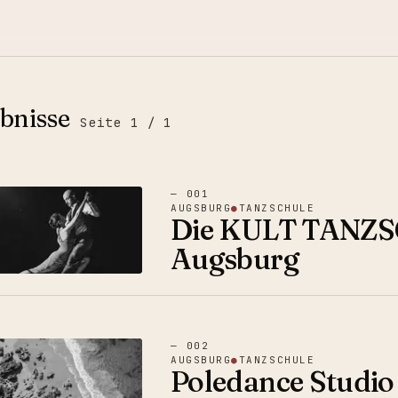
bnisse
Seite
1
/
1
—
001
AUGSBURG
●
TANZSCHULE
Die KULT TANZS
Augsburg
—
002
AUGSBURG
●
TANZSCHULE
Poledance Studio