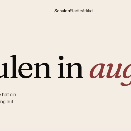
Schulen
Städte
Artikel
len in
au
 hat ein
ung auf