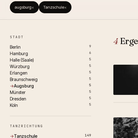
augsburg
×
Tanzschule
×
STADT
4
Erge
9
Berlin
6
Hamburg
5
Halle (Saale)
5
Würzburg
5
Erlangen
5
Braunschweig
5
Augsburg
5
Münster
5
Dresden
5
Köln
TANZRICHTUNG
149
Tanzschule