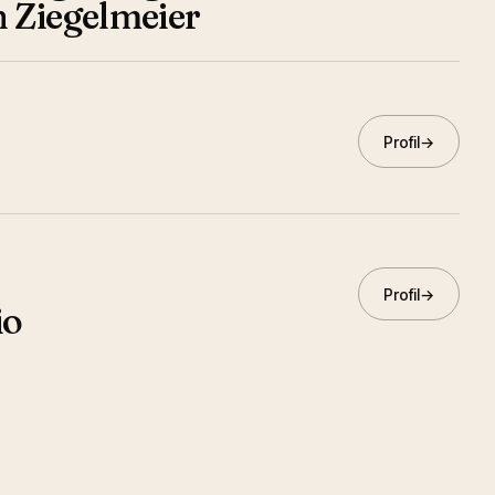
n Ziegelmeier
Profil
→
Profil
→
io