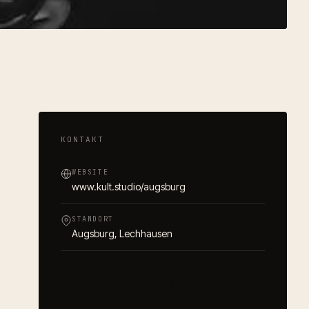
KONTAKT
WEBSITE
www.kult.studio/augsburg
STANDORT
Augsburg
, Lechhausen
Zur Website
→