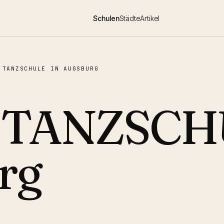
Schulen
Städte
Artikel
 TANZSCHULE IN AUGSBURG
T TANZSC
rg