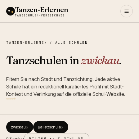
Tanzen-Erlernen
TANZSCHULEN-VERZEICHNIS
TANZEN-ERLERNEN
/
ALLE SCHULEN
Tanzschulen in
zwickau
.
Filtern Sie nach Stadt und Tanzrichtung. Jede aktive
Schule hat ein redaktionell kuratiertes Profil mit Stadt-
Kontext und Verlinkung auf die offizielle Schul-Website.
zwickau
×
Ballettschule
×
0
Schulen
FILTER ▾
·
0
SCHULEN