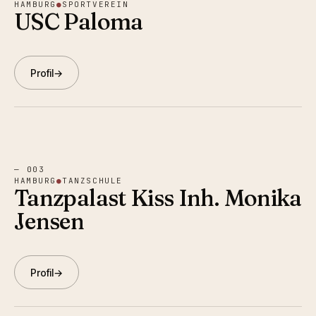
HAMBURG
●
SPORTVEREIN
USC Paloma
Profil
→
—
003
HAMBURG
●
TANZSCHULE
Tanzpalast Kiss Inh. Monika
Jensen
Profil
→