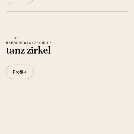
—
006
HAMBURG
●
TANZSCHULE
tanz zirkel
Profil
→