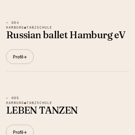
—
004
HAMBURG
●
TANZSCHULE
Russian ballet Hamburg eV
Profil
→
—
005
HAMBURG
●
TANZSCHULE
LEBEN TANZEN
Profil
→