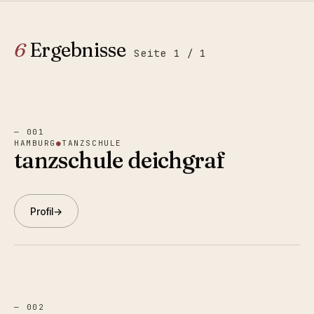
6
Ergebnisse
Seite
1
/
1
—
001
HAMBURG
●
TANZSCHULE
tanzschule deichgraf
Profil
→
—
002